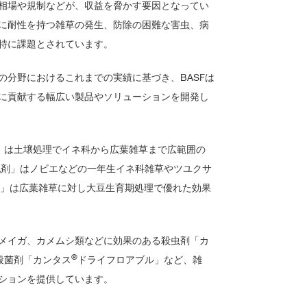
相場や規制などが、収益を脅かす要因となってい
に耐性を持つ雑草の発生、防除の困難な害虫、病
特に課題とされています。
の分野におけるこれまでの実績に基づき、BASFは
に貢献する幅広い製品やソリューションを開発し
」は土壌処理でイネ科から広葉雑草まで広範囲の
乳剤」はノビエなどの一年生イネ科雑草やツユクサ
」は広葉雑草に対し大豆生育期処理で優れた効果
メイガ、カメムシ類などに効果のある殺虫剤「カ
®
殺菌剤「カンタス
ドライフロアブル」など、雑
ションを提供しています。