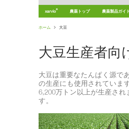
®
xarvio
農薬トップ
農薬製品ガイ
製
パ
ホーム
大豆
品
名
ン
で
探
く
す
大豆生産者向
（製
ず
品
一
覧）
作
大豆は重要なたんぱく源で
物
で
の生産にも使用されています。
探
す
6,200万トン以上が生産さ
す。
剤
の
種
類
で
探
す