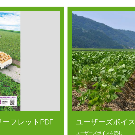
の
影
響
水
複
合
毒
性
偽
造
防
止
ーフレットPDF
ユーザーズボイス
ユーザーズボイスを読む