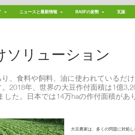
ド
ニュースと最新情報
BASFの姿勢
瓦版
ニ
持
ュ
続
ー
可
ス
能
リ
な
リ
農
けソリューション
ー
業
ス
バ
適
イ
用
オ
拡
テ
あり、食料や飼料、油に使われているだ
大
ク
登
ノ
2018年、世界の大豆作付面積は1億3,2
録
ロ
の
ジ
れました。日本では14万haの作付面積が
ご
ー
案
内
生
物
多
様
性
大豆農家は、多くの問題に対処し