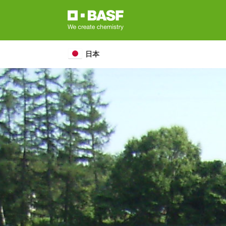
Skip
to
main
content
日本