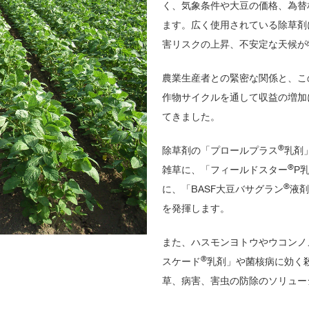
く、気象条件や大豆の価格、為替
食
の
ます。広く使用されている除草剤
安
全
害リスクの上昇、不安定な天候が
と
残
留
農
農業生産者との緊密な関係と、こ
薬
作物サイクルを通して収益の増加
プ
てきました。
ロ
ダ
ク
®
除草剤の「プロールプラス
乳剤
ト
ス
®
雑草に、「フィールドスター
P
チ
ュ
®
に、「BASF大豆バサグラン
液剤
ワ
ー
を発揮します。
ド
シ
ッ
プ
また、ハスモンヨトウやウコンノ
®
スケード
乳剤」や菌核病に効く
ミ
ツ
草、病害、害虫の防除のソリュー
バ
チ
へ