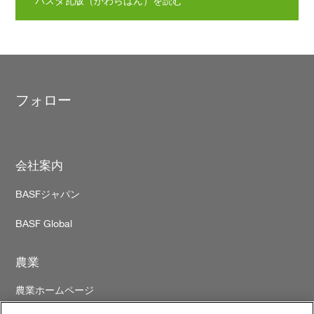
バスタ瓦版（かわらばん）を読む
フォロー
Footer
会社案内
BASFジャパン
BASF Global
農業
農業ホームページ