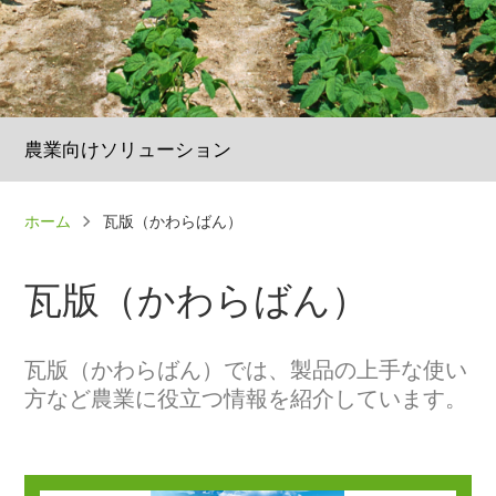
農業向けソリューション
パ
ホーム
瓦版（かわらばん）
ン
く
瓦版（かわらばん）
ず
瓦版（かわらばん）では、製品の上手な使い
方など農業に役立つ情報を紹介しています。