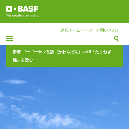
Skip
to
main
content
農業ホームページ
お問い合わせ
新着 ゴーゴーサン瓦版（かわらばん）vol.8「たまねぎ
編」を読む