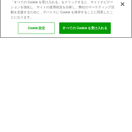
国内の事業所
「すべての Cookie を受け入れる」をクリックすると、サイトナビゲー
ションを強化し、サイトの使用状況を分析し、弊社のマーケティング活
動を支援するために、デバイスに Cookie を保存することに同意したこ
とになります。
トピック
Cookie 設定
すべての Cookie を受け入れる
ニュースリリース
BASFジャパンアグロソリューション事業部ブログ アーカイブ
農業、それは最も大切な仕事
ハングリープラネット
消防活動阻害物質指定について
リンク集
Copyright © BASF Agricultural Solutions Deutschland GmbH
2026
Secondary
E-ビジネス