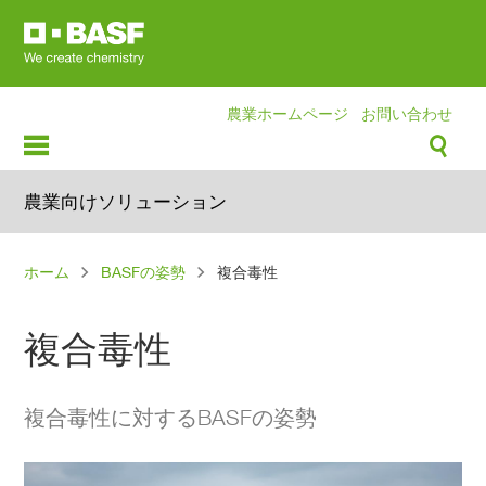
Skip
to
main
content
農業ホームページ
お問い合わせ
農業向けソリューション
パ
ホーム
BASFの姿勢
複合毒性
ン
く
複合毒性
ず
複合毒性に対するBASFの姿勢