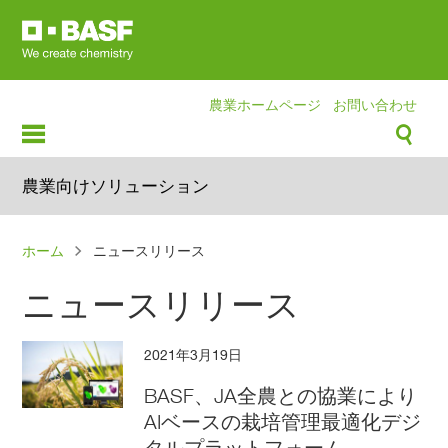
Skip
to
main
content
農業ホームページ
お問い合わせ
農業向けソリューション
パ
ホーム
ニュースリリース
ン
ニュースリリース
く
ず
2021年3月19日
BASF、JA全農との協業により
AIベースの栽培管理最適化デジ
タルプラットフォーム