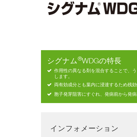
®
シグナム
WDGの特長
作用性の異なる剤を混合することで、う
します。
両有効成分とも葉内に浸達するため残効
胞子発芽阻害にすぐれ、発病前から発病
インフォメーション