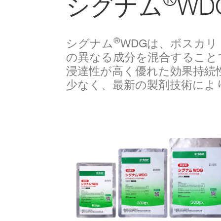
シグナム
WD
（製
ず
品
一
覧）
®
シグナム
WDGは、ボスカ
作
物
の異なる成分を混合すること
で
探
浸達性が高く優れた効果持続
す
少なく、最新の製剤技術によ
剤
の
種
類
で
探
す
ユ
ー
ザ
ー
ズ
ボ
イ
ス