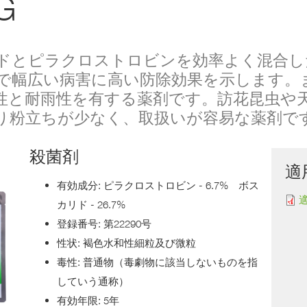
G
ー
業
ス
バ
適
イ
用
オ
リドとピラクロストロビンを効率よく混合し
拡
テ
大
ク
で幅広い病害に高い防除効果を示します。
登
ノ
録
ロ
性と耐雨性を有する薬剤です。訪花昆虫や
の
ジ
ご
ー
り粉立ちが少なく、取扱いが容易な薬剤で
案
内
生
殺菌剤
物
多
適
様
有効成分: ピラクロストロビン - 6.7% ボス
性
カリド - 26.7%
食
登録番号: 第22290号
の
安
性状: 褐色水和性細粒及び微粒
全
と
毒性: 普通物（毒劇物に該当しないものを指
残
留
していう通称）
農
薬
有効年限: 5年