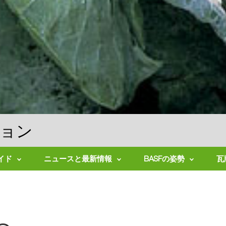
ション
イド
ニュースと最新情報
BASFの姿勢
瓦
ニ
持
ュ
続
ー
可
ス
能
リ
な
リ
農