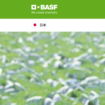
Skip
to
main
content
日本