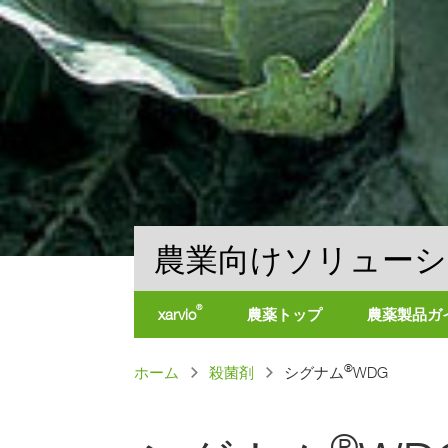
農業向けソリュー
®
xarvio
農薬トップ
農薬製品ガ
製
パ
®
ホーム
殺菌剤
シグナム
WDG
品
名
ン
で
探
く
®
す