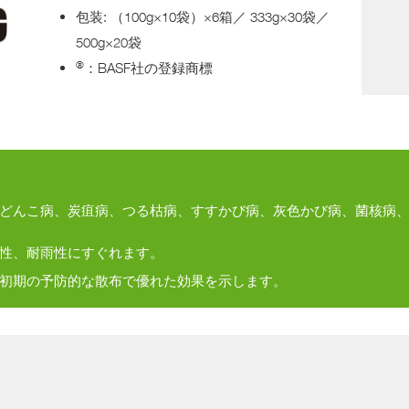
包装: （100g×10袋）×6箱／ 333g×30袋／
プ
500g×20袋
ロ
ダ
®
：BASF社の登録商標
ク
ト
ス
チ
ュ
ワ
ー
ド
シ
ッ
プ
どんこ病、炭疽病、つる枯病、すすかび病、灰色かび病、菌核病
ミ
性、耐雨性にすぐれます。
ツ
バ
初期の予防的な散布で優れた効果を示します。
チ
へ
の
影
響
水