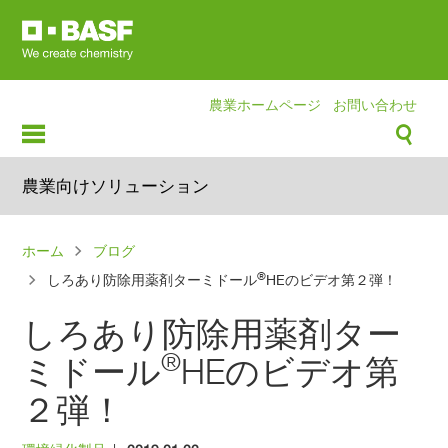
Skip
to
main
content
農業ホームページ
お問い合わせ
農業向けソリューション
パ
ホーム
ブログ
ン
®
しろあり防除用薬剤ターミドール
HEのビデオ第２弾！
く
しろあり防除用薬剤ター
ず
®
ミドール
HEのビデオ第
２弾！