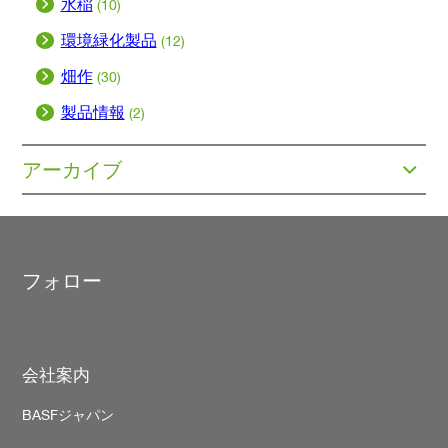
水稲
(10)
環境緑化製品
(12)
畑作
(30)
製品情報
(2)
アーカイブ
フォロー
Footer
会社案内
BASFジャパン