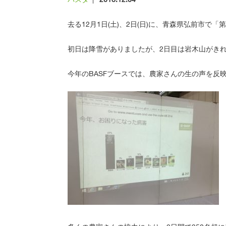
物
で
探
す
去る12月1日(土)、2日(日)に、青森県弘前市で
剤
初日は降雪がありましたが、2日目は岩木山がき
の
種
類
で
今年のBASFブースでは、農家さんの生の声を反
探
す
ユ
ー
ザ
ー
ズ
ボ
イ
ス