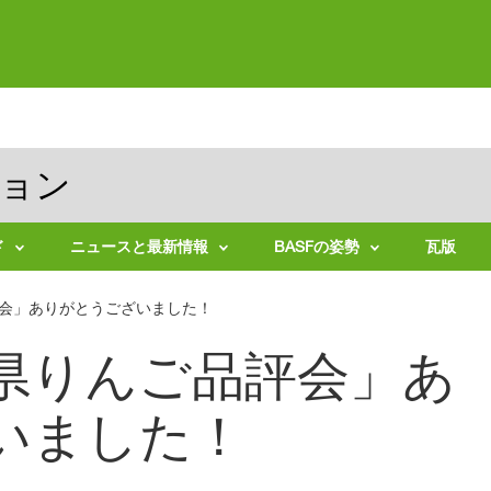
ション
ド
ニュースと最新情報
BASFの姿勢
瓦版
ニ
持
評会」ありがとうございました！
ュ
続
ー
可
ス
能
森県りんご品評会」あ
リ
な
リ
農
ー
業
ス
いました！
バ
適
イ
用
オ
拡
テ