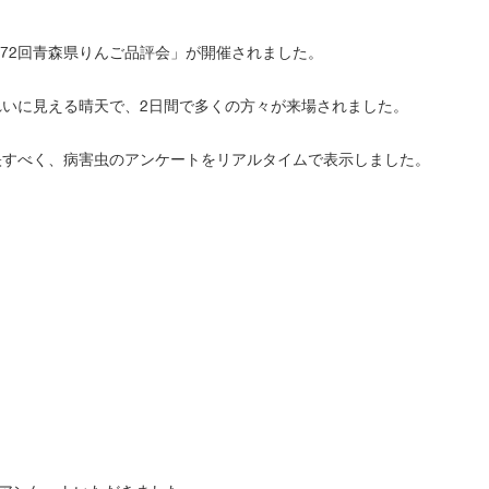
大
ク
登
ノ
録
ロ
の
ジ
「第72回青森県りんご品評会」が開催されました。
ご
ー
案
内
れいに見える晴天で、2日間で多くの方々が来場されました。
生
物
多
様
映すべく、病害虫のアンケートをリアルタイムで表示しました。
性
食
の
安
全
と
残
留
農
薬
プ
ロ
ダ
ク
ト
ス
チ