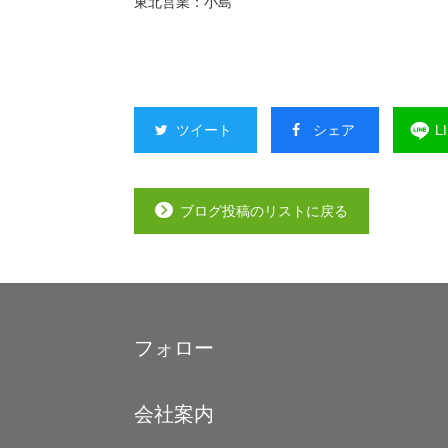
東北営業：小島
ツイート
シェア
L
ブログ投稿のリストに戻る
フォロー
Footer
会社案内