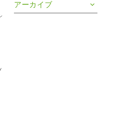
アーカイブ
シ
ブ