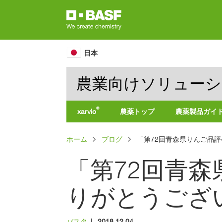
Skip
to
main
content
日本
農業向けソリュー
®
xarvio
農薬トップ
農薬製品ガイ
製
パ
ホーム
ブログ
「第72回青森県りんご品
品
名
ン
で
「第72回青
探
く
す
（製
ず
品
りがとうござ
一
覧）
作
バスタ
|
2018.12.04