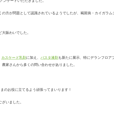
ュ
にアンケートいただきました。
ワ
ー
ド
くの方が問題として認識されているようでしたが、褐斑病・カイガラム
シ
ッ
プ
ミ
ど大賑わいでした。
ツ
バ
チ
へ
の
影
響
、
カスケード乳剤
に加え、
バスタ液剤
も新たに展示、特にデランフロア
、農家さんから多くの問い合わせがありました。
水
複
合
毒
性
さまのお役に立てるよう頑張ってまいります！
偽
ございました。
造
防
止