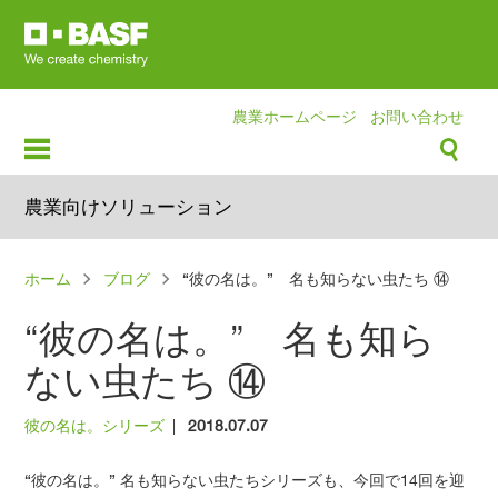
Skip
to
main
content
農業ホームページ
お問い合わせ
農業向けソリューション
パ
ホーム
ブログ
“彼の名は。” 名も知らない虫たち ⑭
ン
“彼の名は。” 名も知ら
く
ず
ない虫たち ⑭
彼の名は。シリーズ
|
2018.07.07
“彼の名は。” 名も知らない虫たちシリーズも、今回で14回を迎