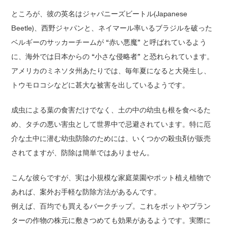
ところが、彼の英名はジャパニーズビートル(Japanese
Beetle)、西野ジャパンと、ネイマール率いるブラジルを破った
ベルギーのサッカーチームが “赤い悪魔” と呼ばれているよう
に、海外では日本からの “小さな侵略者” と恐れられています。
アメリカのミネソタ州あたりでは、毎年夏になると大発生し、
トウモロコシなどに甚大な被害を出しているようです。
成虫による葉の食害だけでなく、土の中の幼虫も根を食べるた
め、タチの悪い害虫として世界中で忌避されています。特に厄
介な土中に潜む幼虫防除のためには、いくつかの殺虫剤が販売
されてますが、防除は簡単ではありません。
こんな彼らですが、実は小規模な家庭菜園やポット植え植物で
あれば、案外お手軽な防除方法があるんです。
例えば、百均でも買えるバークチップ。これをポットやプラン
ターの作物の株元に敷きつめても効果があるようです。実際に