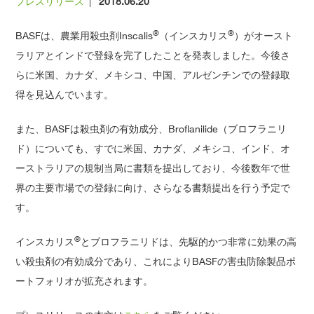
プレスリリース
|
2018.06.20
®
®
BASFは、農業用殺虫剤Inscalis
（インスカリス
）がオースト
ラリアとインドで登録を完了したことを発表しました。今後さ
らに米国、カナダ、メキシコ、中国、アルゼンチンでの登録取
得を見込んでいます。
また、BASFは殺虫剤の有効成分、Broflanilide（ブロフラニリ
ド）についても、すでに米国、カナダ、メキシコ、インド、オ
ーストラリアの規制当局に書類を提出しており、今後数年で世
界の主要市場での登録に向け、さらなる書類提出を行う予定で
す。
®
インスカリス
とブロフラニリドは、先駆的かつ非常に効果の高
い殺虫剤の有効成分であり、これによりBASFの害虫防除製品ポ
ートフォリオが拡充されます。