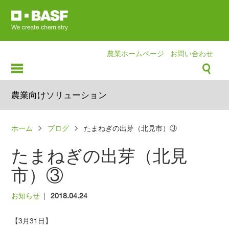
Skip
to
main
content
農業ホームページ
お問い合わせ
農業向けソリューション
パ
ホーム
ブログ
たまねぎの出芽（北見市）③
ン
たまねぎの出芽（北見
く
ず
市）③
お知らせ
|
2018.04.24
【3月31日】