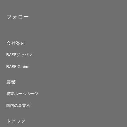
います。それよりも、
に聞いても、それぞれ
になると思うんですよ。
業には面白いところが
見が異なり、なかなか
従業員を増やしてマンパ
くさんある、というこ
解しきれない。自分な
ワーを強化するのも1つ
を知ってもらえたらう
フォロー
に一生懸命調べる中で
の方法です。でも、それ
しいです。ドローンな
ザルビオに出会いまし
だけではなくて、作業負
のスマート農業の機械
た。ザルビオの生育ス
担を軽減する手段として
使っていて本当に楽し
ージを見ると、自分の
スマート農業が欠かせま
ですし、新しい発見も
覚や経験で行ってきた
せん。作業をサポートし
Footer
くさんあります。そう
会社案内
とが「本当にその通り
®
くれるxarvio
た楽しさを多くの方に
だ」と確認でき、それ
EALTHY FIELDSのよう
ってもらいたいという
大きな後押しになりま
なサービスも活用しなが
BASFジャパン
いから、SNSでの発信
た。ザルビオの生育ス
ら、農地を拡大し、地域
行っています。農業が
ージ予測機能によって
の農業を守っていきたい
BASF Global
きで入社してくださっ
生育状況をよりリアル
です。
方も多いので、そうい
把握できるようになり
た仲間たちと一緒に、
作業計画も立てやすく
【農業、それは最も大切
農業
るやかに楽しく農業を
りました。圃場を見え
な仕事】
けていけたらと思って
化できたことは非常に
ttps://trib.al/Kzvc4SE
ます。
農業ホームページ
きいと感じています。
ータが積み重なってい
#BASFアグロソリューシ
【農業、それは最も大
ば、さらに効率化も図
国内の事業所
ョン
#BASF
#農業
な仕事】
るのではないかと期待
xarvio
#ザルビオ
#農業
https://crop-
ています。
それは最も大切な仕事
protection.basf.co.jp/
トピック
#47のユーザーボイス
Q. 若手生産者、就農を