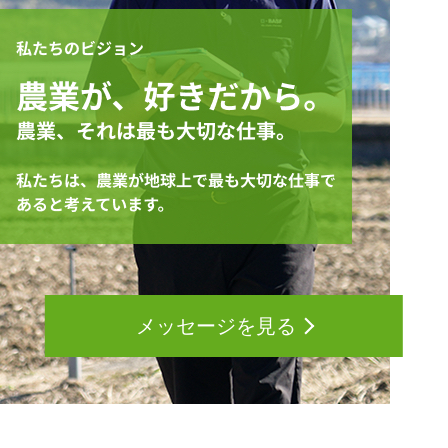
EALTHY FIELDS（ザル
うなことですか。
業はやっていて面白い
りません。そうしない
ビオ® ヘルシーフィール
2026年は国連の定める
A. 直売を広げるための基盤づくりです。両親
と感じるようになりま
と、害虫・病気・雑草・
ド）」を活用している埼
「国際女性農業従事者
は収穫した米の９割を農協や買い取り業者に
た。そこで、農業を本
害獣・悪天候・ライバル
玉県「有限会社ジャパン
年」です。BASFはグ
出荷していたので、直売の顧客は多くありま
的に学んでみようと決
に負けてしまうからで
アグリフーズ」関和 英
ーバル全体でこの取り
せんでした。広告などにかける資金も厳しか
し、農業大学校への進
す。そのような点が他の
之さんです。
みを支援しており、「4
ったので、私自身がSNSを通じて、皆さんに
を経て就農しました。
職業にはない農業の面白
のユーザーボイス」に
関心を持ってもらえるような身近な情報を発
在は、水稲105ha、大
さであり、魅力だと思い
いても女性農業者の方
信してきました。例えば、「どんな献立には
Q. 農業を始められたき
20haを栽培していま
ます。
を積極的にご紹介して
どの品種が合うか」といった提案や、作業風
っかけをお教えくださ
す。
きます。今回は、
景を動画で紹介しています。お米がどのよう
い。
Q. 現在、お仕事上で課
®
xarvio
FIELD
に作られているのかを知ることで、食べると
. 実家が1町2反ほどの
Q. 農業のどのようなと
題になっていることは何
MANAGER(ザルビオ®
きの気持ちが変わる、とお客様に言っていた
規模で農業を営んでお
ころに魅力を感じてい
でしょうか？
フィールドマネージャ
だくこともあります。今では直販の割合が４
り、20年ほど前に手伝い
っしゃいますか？
A. 現在、会社名のブラ
ー)を活用されている岩
割まで増え、全国からたくさんのご注文をい
から始めました。もとも
A. 自分で作ったもの
ンド化に取り組んでいま
手県「農事組合法人上
ただけるようになりました。SNSでの発信や
と、うちの会社では貿易
が、手間をかけた分だ
す。野菜の美味さと安定
ファーム」佐々木 良子
直売は大変な部分もありますが、お客様の声
や食品の卸売をやってい
目に見える形で返って
した生産が大前提です
さんです。
に支えられて続けることができています。
て、中国から食品や漬物
るところに、農業なら
が、通常の流通だけでは
を輸入して販売をしてい
はの面白さとやりがい
メッセージを見る
農業法人の経営が成り立
たんです。しかし、
Q. 農業を始められたき
Q. 2026年は国連の定める「国際女性農業従
感じています。
たないので、付加価値を
2008年の中国製ギョー
っかけを教えてくださ
事者年」ですが、今後さらに女性就農者が増
つけてより高い価格で販
ザ中毒事件を機に輸入が
い。
えるためには、何が必要だと思いますか。
売することを目指してい
Q. 現在、お仕事上で課
ストップし、半年ぐらい
A. 父が亡くなり、母一
A. 「農業は体力だけの仕事ではない」という
ます。また、食品ロスを
題になっていることは
何もできない状況に。そ
人で農業を続けるのは
認識を広げていくことが大切だと思います。
減らすために加工会社と
でしょうか？
こで、露地野菜を栽培す
しいのではないかと思
現在は機械化が進み、作業の効率化も図られ
連携したり、特別直売で
A. これまでは機械作業
るようになりました。そ
い、25歳の頃から別の
ているため、性別に関係なく取り組める仕事