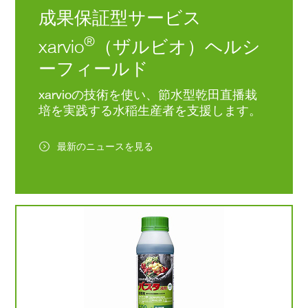
ます。省力化し、長く続
女性就農者が増えるた
げていけたらいいなと
わるようになるのではな
Facebookの記事を読む
成果保証型サービス
けるための取り組みの一
には、何が必要だと思
っています。
いでしょうか。しかし、
環として、乾田直播栽培
ますか。
現状では資材費や人件費
を一部の圃場で行ってい
A. 意識の変化が必要で
®
xarvio
（ザルビオ）ヘルシ
が上がる一方で、価格を
Q. 2026年は国連の定
ます。
はないでしょうか。「
抑えるために農家の手取
る「国際女性農業従事
性が農機を操作するの
ーフィールド
りが減っています。その
年」ですが、今後さら
無理だ」と思われがち
®
. xarvio
HEALTHY
ため、消費者の方々に野
女性就農者が増えるた
すが、私はトラクター
IELDS をご利用になっ
xarvioの技術を使い、節水型乾田直播栽
菜の価格に対して理解を
には、何が必要だと思
田植え機、コンバイン
た動機を教えてくださ
深めてもらうことも大切
ますか。
培を実践する水稲生産者を支援します。
ど機械を操作するのが
い。
だと考えています。ま
A. 稲作は比較的機械化
しいと感じています。
A. 知り合いから教えて
た、農業を独立して始め
が進んでいるのですが
の楽しさを、もっと多
もらって試験栽培を行
るには土地や機械が必要
そのこと自体がまだ十
最新のニュースを見る
の人に味わってもらい
い、サービス開始と同時
ですが、それらを持って
に知られていないよう
いです。
に導入しました。
いない人でも参入できる
思います。大学生と話
せっかく大型特殊免許
®
arvio
HEALTHY
ような社会の仕組みを作
た時にも、「農業は大
取得しても、実際に触
FIELDSは作業が最も集
らなければなりません。
そう」「きつそう」と
る機会がなければ感覚
中する時期にカバーして
うイメージが、固定観
忘れてしまいます。慣
くれるので、「これはや
として強く残っている
【農業、それは最も大切
た人が作業をすれば早
るしかない」と思ったん
感じました。でも実際
な仕事】
進みますが、世代交代
です。うちの場合、麦の
は、皆さんが思ってい
ttps://crop-
考えれば、男女に関係
収穫と雑草が出るタイミ
ほど過酷ではないと思
rotection.basf.co.jp/
く経験を積むことが大
ングが重なり、6月に入
ます。
です。実際に体験し、
ると作業が一気に集中し
私たちの場合は、親の
#BASFアグロソリューシ
作する機会を持つこと
ます。そこをサポートし
解もあり、しっかり休
ョン
#BASF
#農業
大事だと思います。
てもらえるのは本当に助
ができる休憩室や男女