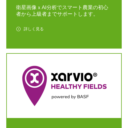
A. 従来の技術を参考にしながらも、自分たち
ルミゾン、新成分のブロ
MANAGERをご利用に
は、非常にやりがいがあ
A. トラクターが圃場の
がやりやすく、続けやすい形にどんどん変え
衛星画像ｘAI分析でスマート農業の初心
フラニリドも効果が高
った動機を教えてくだ
りますよね。
ぬかるみにはまってし
ていくことが大切だと思います。例えば、私
く、気に入って防除体系
い。
者から上級者までサポートします。
い、前にも後ろにも進
は幼い頃、父が動噴（農業用動力噴霧器）を
に取り入れています。殺
A. 先ほどお話ししたよ
なくなったことです。
Q. どのようなきっかけ
背負って散布している姿を見て、「大変そう
菌剤は使用を控えていま
うな大きな失敗を経験
がけばもがくほどタイ
で乾田直播を始めたので
だな」と感じていました。私はドローンの免
すが、付加価値の高いシ
し、「これはまずい」
詳しく見る
が沈み込んでいくよう
しょうか？
許を取り、ドローンで散布を行っているの
グナム®WDGは予防の
感じていた時に、ザル
状態でした。わらや木
A. 面積を増やそうと思
で、動噴を背負ったことは一度もありませ
意味も含めてローテーシ
オを使っている方から
材、橋板などを入れて
ったことがきっかけです
ん。
ョンに入れ、出蕾期に散
を聞いたことが導入の
とか抜け出そうとしま
ね。「乾田直播にすると
実際に就農してみて、工夫次第で農業はいく
布しています。その影響
っかけでした。
たが、どうにもなりま
収量が落ちるでしょ？そ
らでも楽しく、面白いものに変えていけると
かもしれませんが、昨秋
活用しているのは地力
んでした。そんな時、
こまでして、なぜやる
感じています。
はブロッコリーの黒すす
ップの機能です。過去
りすがりのトラックの
の？」と言う方もいま
農業の可能性は無限大です。私自身もそれを
病の発生が他の圃場と比
合筆した圃場は、どう
が状況を見かねてロー
す。でも私は、最終的に
もっと証明できるように頑張っていきますの
べて少なかったようで
ても地力のムラが大き
を持ってきてくださり
手元に残るものがあるこ
で、皆さんにもぜひ農業の世界をのぞいてみ
す。
なりがちですが、ザル
トラクターを引っ張っ
とが大事だと思っている
てほしいです。
オで作成したデータを
助けてくれたんです。
んです。苗を作るコスト
植え機にインポートし
Q. 若い方が農業に関心
当に救世主でした。感
や管理の手間を考える
【農業、それは最も大切な仕事】
可変施肥を行ったこと
を持つには、どのような
してもしきれないほど
と、節水型乾田直播の方
https://trib.al/Kzvc4SE
で、昨年は倒伏を防ぐ
ことが必要だと思います
うれしかったことを今
が効率的で、たとえ収量
とができました。
か？
も覚えています。
が1俵落ちても、最終的
また、生育ステージ予
#BASFアグロソリューション
#BASF
#農業
A. 自然の中で働く農業
な手取りは十分に見合い
については、現状では
#xarvio
#ザルビオ
#農業それは最も大切な仕
に憧れを持つ人は多いと
ます。目先の売上だけを
Q. 2026年は国連の定
と私が確認している程
事
思います。給与や待遇が
追っていては、経営が立
る「国際女性農業従事
ですが、今後は現場全
#47のユーザーボイス
ある程度保証されれば、
ち行かなくなってしまい
年」ですが、今後さら
で共有し、活用の幅を
より多くの人が農業に携