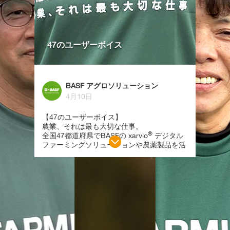
のソリューションを活用
の xarvio
デジタルフ
している農業従事者の
ーミングソリューショ
「今の声」をお届けしま
や農薬製品を活用して
す。
る農業従事者の「今の
声」をお届けしていま
47のユーザーボイス
す。
今回は、第7回 三重県
「ナコスブロッコリーフ
ァーム」東村 篤志さん
2026年は国連の定める
です。
「国際女性農業従事者
BASF アグロソリューション
年」です。BASFはグ
ーバル全体でこの取り
Q. 農業を始められたき
4月10日
みを支援しており、「4
っかけを教えてくださ
のユーザーボイス」に
い。
【47のユーザーボイス】
いても女性農業者の方
A. もともと父がブロッ
農業、それは最も大切な仕事。
を積極的にご紹介して
コリーの育種者で、家族
®
全国47都道府県でBASFの xarvio
デジタル
きます。今回は、
経営の小さな種苗会社を
ファーミングソリューションや農薬製品を活
®
xarvio
FIELD
運営していました。私は
用している農業従事者の「今の声」をお届け
MANAGER(ザルビオ®
会社勤めをしていました
しています。
フィールドマネージャ
が、８年前に父のガンが
ー)を活用されている山
再発した際に呼び戻さ
2026年は国連の定める「国際女性農業従事
形県「株式会社おしの
れ、しばらく育種や生産
者年」です。BASFはグローバル全体でこの
場」から経営継承を準
業務に携わっていまし
取り組みを支援しており、「47のユーザーボ
している 専務取締役の
た。その後、父の他界を
イス」においても女性農業者の方々を積極的
押野 日菜子さん（写真
きっかけに、代表取締役
®
にご紹介していきます。今回は、xarvio
右）・押野 寧々さん
に就任し、経営に着手す
FIELD MANAGER(ザルビオ® フィールドマ