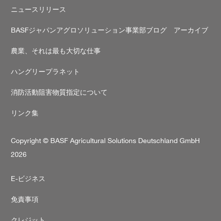
#BASFアグロソリュー
考えている方にメッセ
ニュースリリース
Facebookの記事を
ョン
#BASF
#農業
ジをお願いします。
読む
#xarvio
#ザルビオ
#農
A. 農業は、子育てに似
BASFジャパンアグロソリューション事業部ブログ アーカイブ
それは最も大切な仕事
ているように感じます
#47のユーザーボイス
種をまき、「芽が出る
農業、それは最も大切な仕事
ろうか」と心配しなが
見守り、芽が出れば喜
Facebookの記事
び、葉が1枚、2枚と増
読む
ハングリープラネット
ていく様子を見ていく
子どもの成長を見守る
消防活動阻害物質指定について
うに、作物の生育の過
を間近で感じられるこ
リンク集
は、大きな楽しみです
しかも、働く場所は自
の中。おいしい空気を
いながらの作業です。
Copyright © BASF Agricultural Solutions Deutschland GmbH
ちろん天候に左右され
2026
苦労することもたくさ
あります。それでも、
Secondary
の農業は、かつてのよ
E-ビジネス
に「汚い」「きつい」
footer
いったイメージの仕事
免責事項
はなくなってきていま
す。スマート農業も普
し、女性にとっても参
クレジット