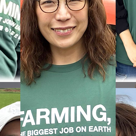
BASF アグロソリ
BASF アグロソリ
ューション
ューション
3月13日
1月29日
【47のユーザーボイス】
【47のユーザーボイス
農業、それは最も大切な
農業、それは最も大切
仕事。
仕事。
全国47都道府県でBASF
全国47都道府県でBAS
®