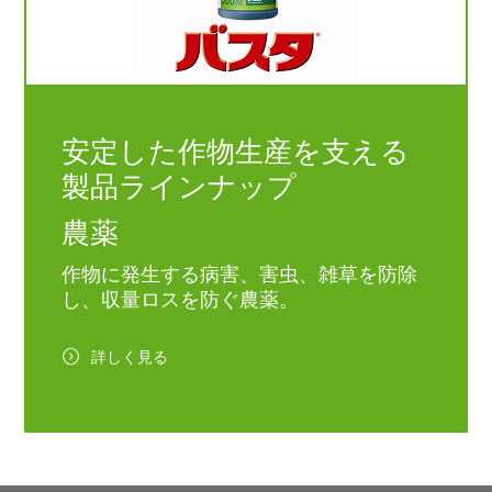
xarvio
#ザルビオ
#農業
私自身、母と二人で農
かります。やはり「時間
トイレ、事務所を整備
それは最も大切な仕事
をしていた時期もあり
をお金で買える」という
たり、自分たちで少し
#47のユーザーボイス
した。その時は、力仕
点が、すごく魅力的で
つ働く環境を整えてき
を周囲にお願いしたり
す。うちは作業するのが
した。父はよく「もし
分からないことは積極
2人しかいないので、2人
Facebookの記事を
子だったら、ここまで
に人に聞いたりしてき
が農薬散布に集中してし
読む
備していなかったかも
した。そうすると、周
まうと、他の作業が後回
れない」と言っていま
がカバーしてくれたん
安定した作物生産を支える
しになってしまいます。
が、育児休業などの就
す。自分たちだけで抱
草管理をxarvio®
規則も含め、働きやす
製品ラインナップ
込まず、人の力を借り
EALTHY FIELDSに任せ
環境づくりはとても重
ことも大切ですね。
て、その間に別の仕事が
だと感じています。
農薬
できるのが1番のメリッ
®
トですね。
Q. xarvio
FIELD
Q. 若手生産者、就農を
MANAGERをご利用に
作物に発生する病害、害虫、雑草を防除
考えている方にメッセ
った動機を教えてくだ
Q. 今後の展望を教えて
ジをお願いします。
し、収量ロスを防ぐ農薬。
い。
ください。
A. 農業は決してすべて
A. 農業の経験を重ねる
A. 5年後には、農地面積
が楽というわけではあ
につれて、「穂がいつ
が100町近くになるので
ませんが、スマート農
詳しく見る
るのか」「いつ色づく
はないかと思います。周
の機械や、ザルビオの
か」といった生育に関
囲の農家さんを見ている
うに栽培管理をサポー
る知識は少しずつ身に
と、ご高齢で後継者もい
してくれるシステムも
いてきました。一方で
ないというケースが多
ります。ですので、あ
「なぜそうなるのか」
く、今後、離農される方
りハードルを高く感じ
いう疑問がありました
の農地をどれだけ引き受
ぎないでほしいと思っ
母も亡くなり、近所の
けられるか…ということ