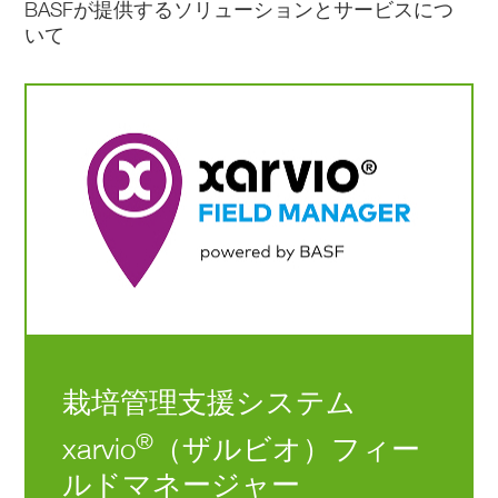
訳あり品を近隣の方々に
を覚えることに精一杯
BASFが提供するソリューションとサービスにつ
の後、「田んぼをやって
事をしながら手伝いを
になってきています。また、販売や商品づく
販売するなど、さまざま
で、稲や大豆の生育を
くれないか」と声をかけ
めました。当時はまだ
いて
り、情報発信など、女性の視点が活かされる
な取り組みを進めていま
っかり観察するという
られ、米づくりを始めま
押しの田植え機が使わ
場面も農業には多いと感じています。 そう
す。ハイエンドからロー
が不足していたと感じ
した。離農された方々か
ており、乗用田植え機
した役割がきちんと評価され、地域の中で安
エンドまで販売方法を柔
います。田植えや収穫
ら農地を受け継ぐ形で面
珍しがられる時代でし
心して農業を続けられる環境が整えば、女性
軟に変え、複数の販売チ
どの作業自体は機械で
積がどんどん拡大し、今
た。その後、勤めてい
就農者は自然と増えていくのではないかと思
ャネルを持つことで、収
なせるのですが、「ど
では60ヘクタールほどの
会社を辞め、上野ファ
います。
穫したものを無駄なく活
すれば稲がより良く育
農地で米、麦、大豆、野
ムに就職し、本格的に
用する持続可能な農業形
のか」といった栽培面
菜を栽培しています。
業に携わるようになり
®
Q. xarvio
FIELD MANAGERをご利用になっ
態を目標にしています。
知識が、まだ十分では
した。
た動機を教えてください。
りません。
東京から岩手へ移住し
Q. 農業のどのようなと
A. 肥料散布は父の感覚を頼りに行ってきまし
昔は「背中を見て覚え
. 使用しているBASFの
のどかなひばりの声を
ころに、魅力を感じてい
たが、いつまでもこのままではいけないと感
る」やり方が主流だっ
ソリューションがあれ
きながら畑を耕す時間
らっしゃいますか？
じ、ザルビオの地力マップなどを活用してみ
と思いますが、父も次
ば、どのようなことに貢
は、何よりも感動的で
A. 農業はやっていて楽
たいと思ったことがきっかけです。
に忙しくなり、現場に
献しているか教えてくだ
た。自然の中で作業す
しいですよね。最近、コ
また、防除は私がドローンで行っています
られない時期がありま
さい。
清々しさと心地よさが
メ不足が深刻な問題にな
が、作業に追われる中で、優先的に防除すべ
た。その際、一度大き
®
. モーティブ
乳剤やゴ
ったからこそ、40年以
っているなかで、食の安
き圃場を考える余裕がなく、すべての圃場に
失敗をして、稲がすべ
ーゴーサン®乳剤、フィ
続けてこられたのだと
全保障という面でコメの
一律で散布していました。ザルビオを使うこ
倒伏してしまったこと
ールドスター®P乳剤を
います。現在は、47ヘ
生産者として、少しでも
とで、今後どこから防除すべきかが分かるよ
あります。そうした経
使用しています。また、
タールの農地で水稲と
貢献しているのかなと感
栽培管理支援システム
うになり、気持ちの面でもゆとりが持てるの
から、栽培面の理解が
ヨトウムシ対策としてカ
豆を栽培しています。
じています。 もともと
ではないかと感じています。
番大きな課題だと感じ
スケード®乳剤を使って
この辺りは、ずっと水田
®
xarvio
（ザルビオ）フィー
います。
います。他にも、独自の
地帯だったんです。農業
Q. これまでで一番大変
Q. 若手生産者、就農を考えている方にメッ
作用でコナガに効くコテ
を続けることで綺麗な田
だったことはどのよう
ルドマネージャー
セージをお願いします。
®
ツ®フロアブルやメタフ
Q. xarvio
FIELD
んぼを保っていけるの
ことですか。