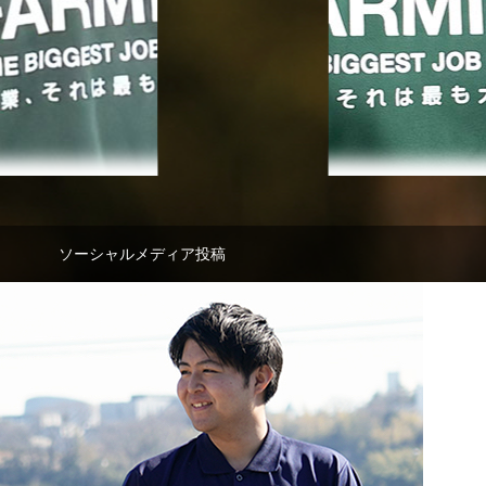
（写真左）です。
ることになりました。現
ネージャー)を活用されている宮城県「株式
在は、ブロッコリー、ス
会社黒澤農産」取締役の黒澤 亜希さんで
イートコーン、リーフレ
Q. 農業を始められたき
す。
タス、キャベツ、にんじ
っかけを教えてくださ
ん、大根、カリフラワ
い。
Q. 農業を始められたきっかけをお教えくだ
ー、アレッタ、オクラ、
A. おしの農場は三代続
さい。
トマト、ナス、パプリ
く農家です。妹（寧々
A. 実家が農家ですが、私は後継ぎになるつも
カ、ピーマン、甘長とう
ん）は親の農業の手伝
りはなく、医療の道へ進みました。歯科衛生
がらし、ほうれんそう、
をするのが楽しく、小
士として働く中で、身体づくりのためにボデ
パクチー、アイスプラン
生の頃から「将来は農
ィビル系の競技に取り組み、食事について学
BASF アグロソリ
BASF アグロソリ
ト、空心菜など多品目の
経営者になろう」と決
んだことがきっかけです。それまでは、炭水
野菜を栽培しています。
ていました。私（姉の
ューション
ューション
化物は太るから良くないというイメージを持
菜子さん）は妹が家業
3月25日
3月3日
ソーシャルメディア投稿
っていましたが、プロのトレーナーの指導は
継ぐのであればと思い
Q. 農業のどのようなと
まったく異なり、ご飯をしっかり食べながら
普通高校に進学しまし
ころに、魅力を感じてい
【47のユーザーボイス】
【47のユーザーボイス
体を絞っていくというものでした。
た。高校卒業する前に
らっしゃいますか？
農業、それは最も大切な
農業、それは最も大切
人間の体にとって最も重要ともいえるお米
めて進路を考え、保育
A. 父がよく「農業は総
仕事。
仕事。
を、父が作ってくれていたのだと、恥ずかし
やスーパーなどでイン
合力だ」と言っていまし
全国47都道府県でBASF
全国47都道府県でBAS
ながらそのとき初めて気づきました。ちょう
ーンシップも経験して
たが、その言葉の通り、
®
の製品やソリューション
の xarvio
デジタルフ
どその頃、父が肩を怪我してしまい、落ち込
たのですが、あんまり
食・化学・機械・土壌・
を活用している農業従事
ーミングソリューショ
む姿を見ていられず、就農を決意しました。
ンとくるものがありま
生物・天候・IT・建築・
者の「今の声」をお届け
や農薬製品を活用して
現在は、53ヘクタールの農地で水稲を栽培し
んでした。そんな中、
土木・世界情勢・言語な
しています。
る農業従事者の「今の
ています。
から妹と一緒に親の手
ど、あらゆることに精通
声」をお届けしていま
いをしてきた農業のこ
し、常に勉強や分析、工
す。
®
回は、「xarvio
Q. これまでで一番大変だったことはどのよ
を思い返し、「やはり
夫を続けていなければな