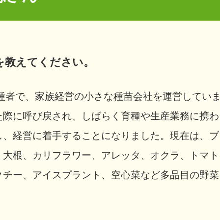
ュ
ワ
ー
ド
シ
ッ
プ
けを教えてください。
ミ
ツ
バ
チ
へ
種者で、家族経営の小さな種苗会社を運営してい
の
影
響
た際に呼び戻され、しばらく育種や生産業務に携わ
水
し、経営に着手することになりました。現在は、ブ
複
、大根、カリフラワー、アレッタ、オクラ、トマト
合
毒
性
クチー、アイスプラント、空心菜など多品目の野菜
偽
造
防
止