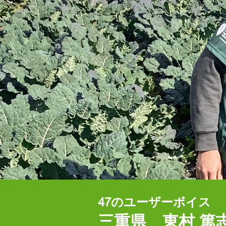
物
大
で
登
探
録
す
の
ご
案
剤
内
の
種
類
で
探
す
ユ
ー
ザ
ー
ズ
ボ
イ
ス
47のユーザーボイス
三重県 東村 篤