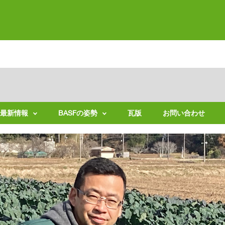
最新情報
BASFの姿勢
瓦版
お問い合わせ
持
続
可
能
な
農
業
バ
イ
オ
テ