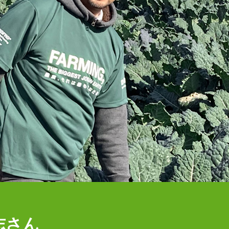
ク
ノ
ロ
ジ
ー
生
物
多
様
性
食
の
安
全
と
残
留
農
薬
プ
ロ
ダ
ク
ト
ス
志さん
チ