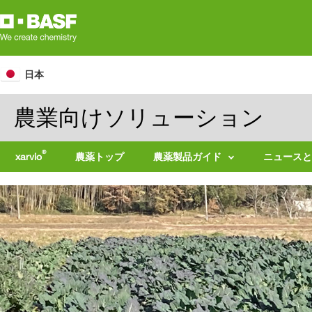
Skip
to
main
content
日本
農業向けソリューション
®
xarvio
農薬トップ
農薬製品ガイド
ニュースと
製
ニ
品
ュ
名
ー
で
ス
探
リ
す
リ
（製
ー
品
ス
一
覧）
適
用
作
拡